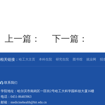
上一篇：
下一篇：
相关链接：
哈工大主页
本科生院
研究生院
图书馆
就业网
招
联系我们
学院地址：哈尔滨市南岗区一匡街2号哈工大科学园科创大厦16楼
电话：0451-86403963
邮箱：medicinehealth@hit.edu.cn